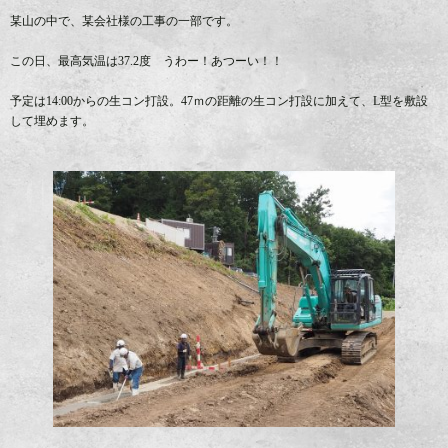
某山の中で、某会社様の工事の一部です。
この日、最高気温は37.2度 うわー！あつーい！！
予定は14:00からの生コン打設。47ｍの距離の生コン打設に加えて、L型を敷設
して埋めます。