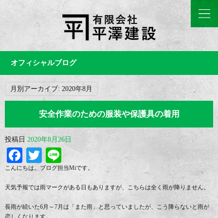
オフィシャルブログ
月別アーカイブ:
2020年8月
安全作業のための服装や保護具の着用
投稿日
2020年8月26日
Facebook
Twitter
Line
こんにちは。ブログ担当Miです。
天気予報では雨マークがある日もありますが、こちらは全く雨が降りません。
長雨が続いた6月～7月は「また雨」と思っていましたが、こう降らないと雨が
恋しくなります。