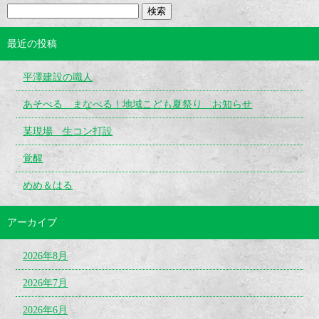
最近の投稿
平澤建設の職人
あそべる まなべる！地域こども夏祭り お知らせ
某現場 生コン打設
覚醒
めめ＆はる
アーカイブ
2026年8月
2026年7月
2026年6月