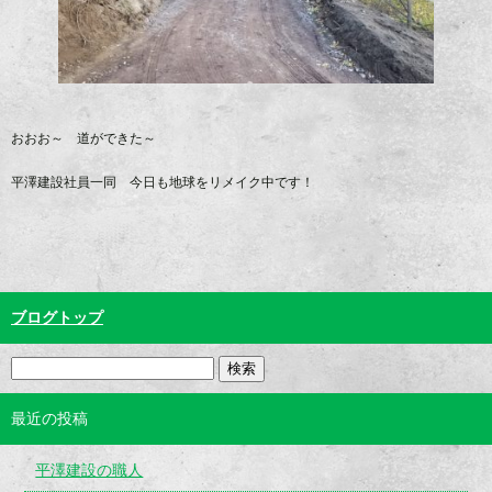
おおお～ 道ができた～
平澤建設社員一同 今日も地球をリメイク中です！
ブログトップ
最近の投稿
平澤建設の職人