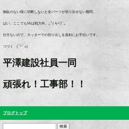
無駄のない様に切断しないと全パーツが切り出せない難問。
はい。ここでもMiは戦力外。｡:ﾟ( •᷄ʚ •᷅ )ﾟ:｡
仕方ないので、カッターでの切り出しを真剣にお手伝いです。
つづく (¯꒡¯ ⍝)
平澤建設社員一同
頑張れ！工事部！！
ブログトップ