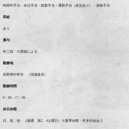
時間外手当・休日手当・残業手当・通勤手当（規定あり）・資格手当
昇給
あり
賞与
年二回 ※業績による
勤務地
長野県中野市 （現場各所）
勤務時間
8：00～17：00
休日休暇
日、祝、他 （隔週 第2、4土曜日）※夏季休暇・年末年始あり