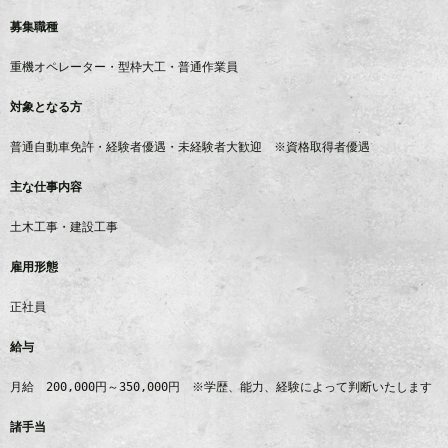
募集職種
重機オペレーター・型枠大工・普通作業員
対象となる方
普通自動車免許・経験者優遇・未経験者大歓迎 ※資格取得者優遇
主な仕事内容
土木工事・建設工事
雇用形態
正社員
給与
月給
200,000
円～
350,000
円 ※学歴、能力、経験によって判断いたします
諸手当