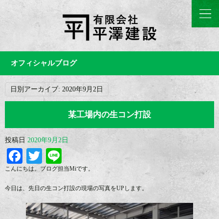
オフィシャルブログ
日別アーカイブ:
2020年9月2日
某工場内の生コン打設
投稿日
2020年9月2日
Facebook
Twitter
Line
こんにちは。ブログ担当Miです。
今日は、先日の生コン打設の現場の写真をUPします。