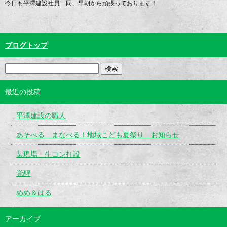
今日も平澤建設社員一同、早朝から頑張っております！
ブログトップ
最近の投稿
平澤建設の職人
あそべる まなべる！地域こども夏祭り お知らせ
某現場 生コン打設
覚醒
めめ＆はる
アーカイブ