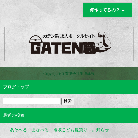
何作ってるの？
→
Copyright (C) 有限会社平澤建設
ブログトップ
最近の投稿
あそべる まなべる！地域こども夏祭り お知らせ